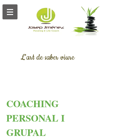
L'art de saber viure
Josep Jiménez Psicòleg
COACHING
PERSONAL I
GRUPAL