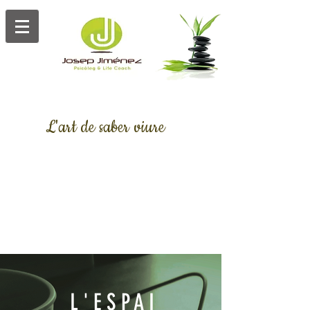
L'art de saber viure
Josep Jiménez Psicòleg
L'ESPAI